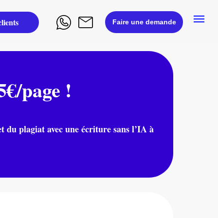
lients
Faire une demande
€/page !
et du plagiat avec une écriture sans l’IA à