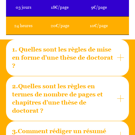
03 jours
18€/page
9€/page
4
24 heures
20€/page
10€/page
5
1. Quelles sont les règles de mise
en forme d’une thèse de doctorat
?
2.Quelles sont les règles en
termes de nombre de pages et
chapitres d’une thèse de
doctorat ?
3.Comment rédiger un résumé