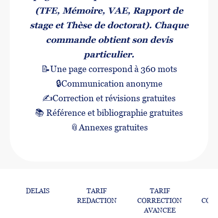
(TFE, Mémoire, VAE, Rapport de
stage et Thèse de doctorat). Chaque
commande obtient son devis
particulier.
📝Une page correspond à 360 mots
🔒Communication anonyme
✍️
Correction et révisions gratuites
📚
Référence et bibliographie gratuites
📎
Annexes gratuites
DELAIS
TARIF
TARIF
T
REDACTION
CORRECTION
COR
AVANCEE
S