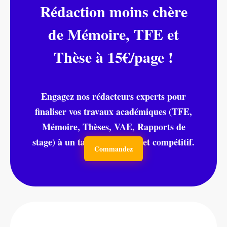
Rédaction moins chère
de Mémoire, TFE et
Thèse à 15€/page !
Engagez nos rédacteurs experts pour
finaliser vos travaux académiques (TFE,
Mémoire, Thèses, VAE, Rapports de
stage) à un tarif moins cher et compétitif.
Commandez