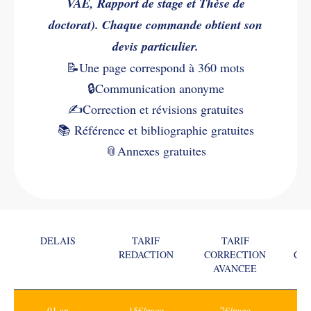
VAE, Rapport de stage et Thèse de
doctorat). Chaque commande obtient son
devis particulier.
📝Une page correspond à 360 mots
🔒Communication anonyme
✍️
Correction et révisions gratuites
📚
Référence et bibliographie gratuites
📎
Annexes gratuites
DELAIS
TARIF
TARIF
REDACTION
CORRECTION
CO
AVANCEE
01 an
15€/page
7€/page