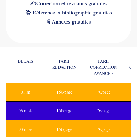
✍️
Correction et révisions gratuites
📚
Référence et bibliographie gratuites
📎
Annexes gratuites
DELAIS
TARIF
TARIF
REDACTION
CORRECTION
CO
AVANCEE
01 an
15€/page
7€/page
06 mois
15€/page
7€/page
03 mois
15€/page
7€/page