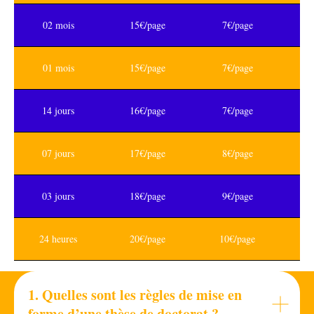
02 mois
15€/page
7€/page
01 mois
15€/page
7€/page
14 jours
16€/page
7€/page
07 jours
17€/page
8€/page
03 jours
18€/page
9€/page
24 heures
20€/page
10€/page
1. Quelles sont les règles de mise en
forme d’une thèse de doctorat ?