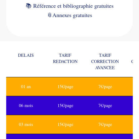
📚
Référence et bibliographie gratuites
📎
Annexes gratuites
DELAIS
TARIF
TARIF
REDACTION
CORRECTION
CO
AVANCEE
01 an
15€/page
7€/page
06 mois
15€/page
7€/page
03 mois
15€/page
7€/page