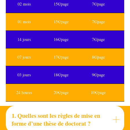
02 mois
15€/page
7€/page
01 mois
15€/page
7€/page
14 jours
16€/page
7€/page
07 jours
17€/page
8€/page
03 jours
18€/page
9€/page
24 heures
20€/page
10€/page
1. Quelles sont les règles de mise en
forme d’une thèse de doctorat ?