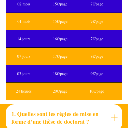
02 mois
15€/page
7€/page
01 mois
15€/page
7€/page
14 jours
16€/page
7€/page
07 jours
17€/page
8€/page
03 jours
18€/page
9€/page
24 heures
20€/page
10€/page
1. Quelles sont les règles de mise en
forme d’une thèse de doctorat ?