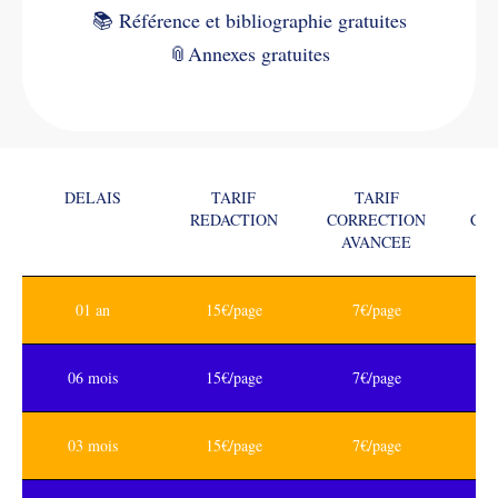
📚
Référence et bibliographie gratuites
📎
Annexes gratuites
DELAIS
TARIF
TARIF
REDACTION
CORRECTION
CO
AVANCEE
01 an
15€/page
7€/page
06 mois
15€/page
7€/page
03 mois
15€/page
7€/page