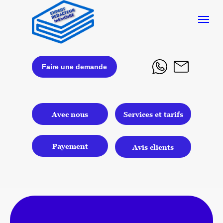
Faire une demande
Avec nous
Services et tarifs
Payement
Avis clients