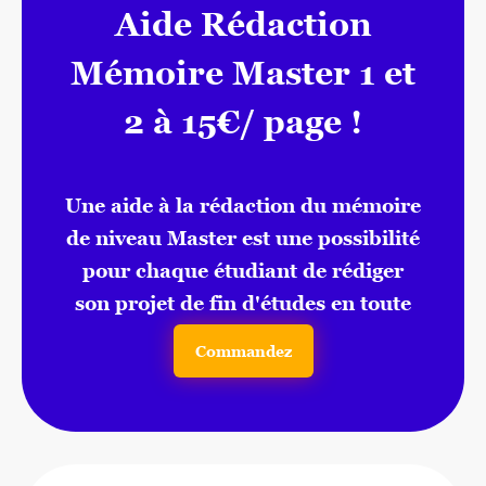
Aide Rédaction
Mémoire Master 1 et
2 à 15€/ page !
Une aide à la rédaction du mémoire
de niveau Master est une possibilité
pour chaque étudiant de rédiger
son projet de fin d'études en toute
sérénité.
Commandez