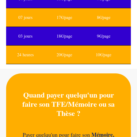
07 jours
17€/page
8€/page
03 jours
18€/page
9€/page
24 heures
20€/page
10€/page
Quand payer quelqu'un pour
faire son TFE/Mémoire ou sa
Thèse ?
Mémoire,
Payer quelqu'un pour faire son