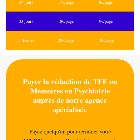
07 jours
17€/page
8€/page
03 jours
18€/page
9€/page
24 heures
20€/page
10€/page
Payer la rédaction de TFE ou
Mémoires en Psychiatrie
auprès de notre agence
spécialisée
Payez quelqu'un pour terminer votre