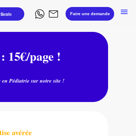
lients
Faire une demande
: 15€/page !
 Pédiatrie sur notre site !
tise avérée