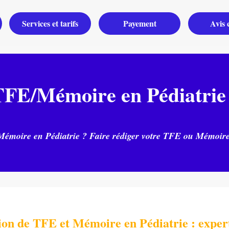
Services et tarifs
Payement
Avis c
FE/Mémoire en Pédiatrie 
moire en Pédiatrie ? Faire rédiger votre TFE ou Mémoire en
Commandez
ion de TFE et Mémoire en Pédiatrie
: exper