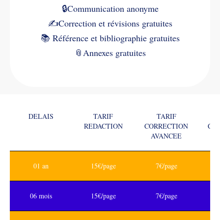
🔒Communication anonyme
✍️
Correction et révisions gratuites
📚
Référence et bibliographie gratuites
📎
Annexes gratuites
DELAIS
TARIF
TARIF
REDACTION
CORRECTION
CO
AVANCEE
01 an
15€/page
7€/page
06 mois
15€/page
7€/page