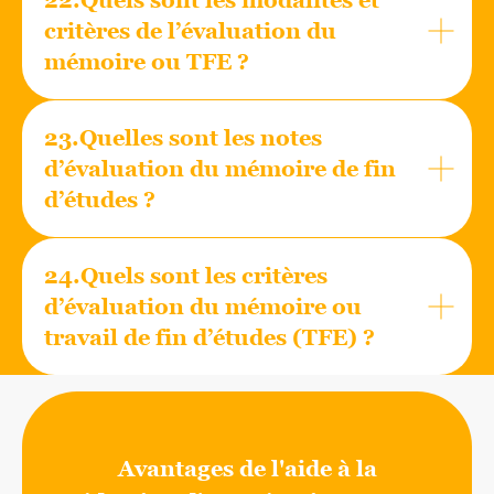
critères de l’évaluation du
mémoire ou TFE ?
23.Quelles sont les notes
d’évaluation du mémoire de fin
d’études ?
24.Quels sont les critères
d’évaluation du mémoire ou
travail de fin d’études (TFE) ?
Avantages de l'aide à la