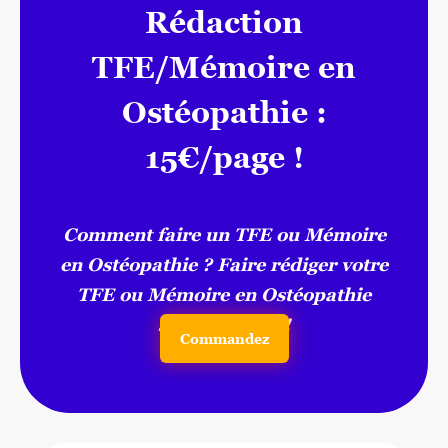
Rédaction
TFE/Mémoire en
Ostéopathie :
15€/page !
Comment faire un TFE ou Mémoire
en Ostéopathie ? Faire rédiger votre
TFE ou Mémoire en Ostéopathie
sur notre site !
Commandez