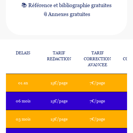
📚
Référence et bibliographie gratuites
📎
Annexes gratuites
DELAIS
TARIF
TARIF
T
REDACTION
CORRECTION
COR
AVANCEE
S
01 an
15€/page
7€/page
3
06 mois
15€/page
7€/page
3
03 mois
15€/page
7€/page
3