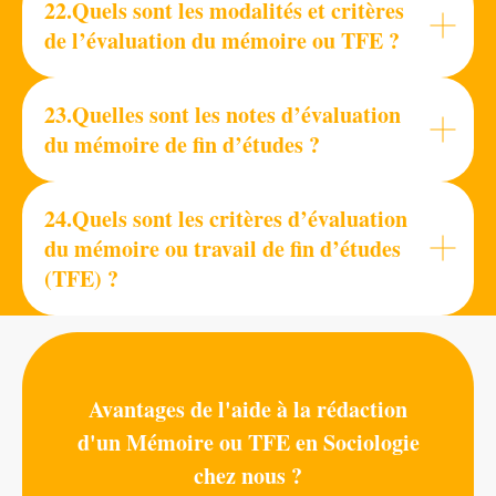
22.Quels sont les modalités et critères
de l’évaluation du mémoire ou TFE ?
23.Quelles sont les notes d’évaluation
du mémoire de fin d’études ?
24.Quels sont les critères d’évaluation
du mémoire ou travail de fin d’études
(TFE) ?
Avantages de l'aide à la rédaction
d'un Mémoire ou TFE en Sociologie
chez nous ?