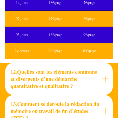
14 jours
16€/page
7€/page
07 jours
17€/page
8€/page
03 jours
18€/page
9€/page
24 heures
20€/page
10€/page
12.Quelles sont les éléments communs
et divergents d’une démarche
quantitative et qualitative ?
13.Comment se déroule la rédaction du
mémoire ou travail de fin d’études