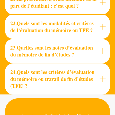
part de l’étudiant : c’est quoi ?
22.Quels sont les modalités et critères
de l’évaluation du mémoire ou TFE ?
23.Quelles sont les notes d’évaluation
du mémoire de fin d’études ?
24.Quels sont les critères d’évaluation
du mémoire ou travail de fin d’études
(TFE) ?