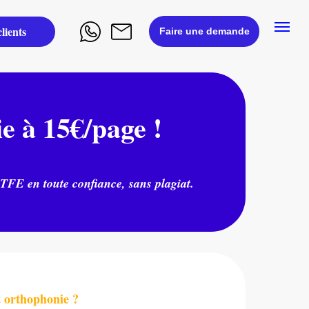
lients
Faire une demande
 à 15€/page !
 TFE en toute confiance, sans plagiat.
t orthophonie ?