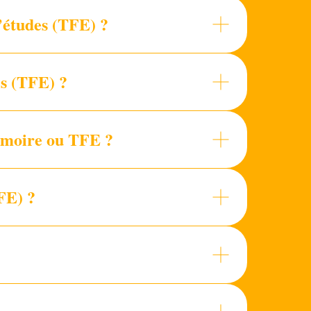
’études (TFE) ?
es (TFE) ?
mémoire ou TFE ?
TFE) ?