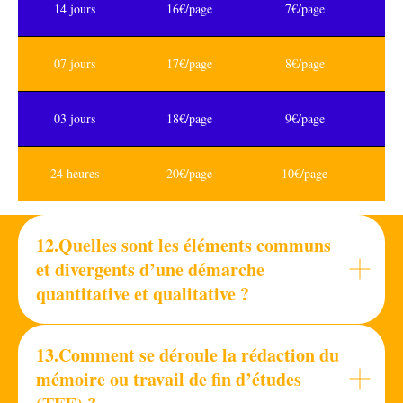
14 jours
16€/page
7€/page
07 jours
17€/page
8€/page
03 jours
18€/page
9€/page
24 heures
20€/page
10€/page
12.Quelles sont les éléments communs
et divergents d’une démarche
quantitative et qualitative ?
13.Comment se déroule la rédaction du
mémoire ou travail de fin d’études