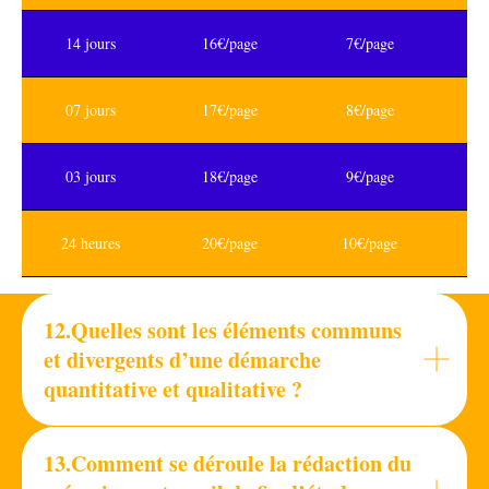
14 jours
16€/page
7€/page
07 jours
17€/page
8€/page
03 jours
18€/page
9€/page
24 heures
20€/page
10€/page
12.Quelles sont les éléments communs
et divergents d’une démarche
quantitative et qualitative ?
13.Comment se déroule la rédaction du