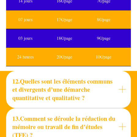
14 jours
16€/page
7€/page
07 jours
17€/page
8€/page
03 jours
18€/page
9€/page
24 heures
20€/page
10€/page
12.Quelles sont les éléments communs
et divergents d’une démarche
quantitative et qualitative ?
13.Comment se déroule la rédaction du
mémoire ou travail de fin d’études
(TFE) ?