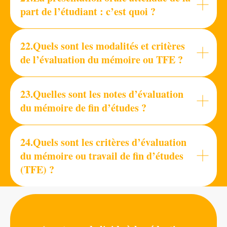
part de l’étudiant : c’est quoi ?
22.Quels sont les modalités et critères
de l’évaluation du mémoire ou TFE ?
23.Quelles sont les notes d’évaluation
du mémoire de fin d’études ?
24.Quels sont les critères d’évaluation
du mémoire ou travail de fin d’études
(TFE) ?