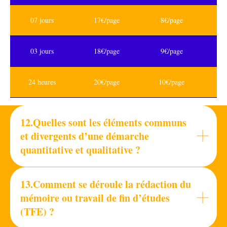
07 jours
17€/page
8€/page
03 jours
18€/page
9€/page
24 heures
20€/page
10€/page
12.Quelles sont les éléments communs
et divergents d’une démarche
quantitative et qualitative ?
13.Comment se déroule la rédaction du
mémoire ou travail de fin d’études
(TFE) ?